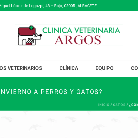
Miguel López de Legazpi, 48 – Bajo, 02005 , ALBACETE |
IOS VETERINARIOS
CLÍNICA
EQUIPO
CO
INVIERNO A PERROS Y GATOS?
INICIO
/
GATOS
/ ¿CÓ