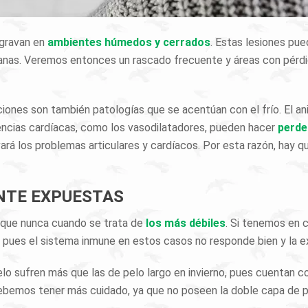
agravan en
ambientes húmedos y cerrados
. Estas lesiones pue
as. Veremos entonces un rascado frecuente y áreas con pérdid
ulaciones son también patologías que se acentúan con el frío. El a
encias cardíacas, como los vasodilatadores, pueden hacer
perde
vará los problemas articulares y cardíacos. Por esta razón, hay qu
NTE EXPUESTAS
 que nunca cuando se trata de
los más débiles
. Si tenemos en 
pues el sistema inmune en estos casos no responde bien y la e
o sufren más que las de pelo largo en invierno, pues cuentan 
ebemos tener más cuidado, ya que no poseen la doble capa de pel