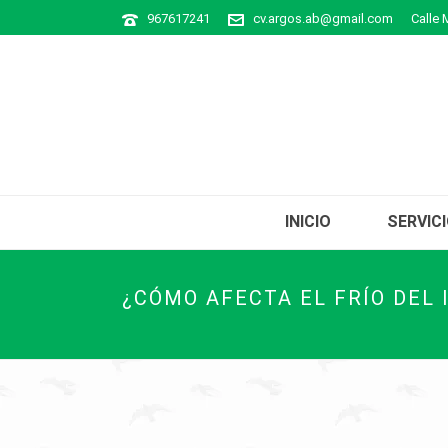
967617241
cv.argos.ab@gmail.com
Calle 
INICIO
SERVIC
¿CÓMO AFECTA EL FRÍO DEL 