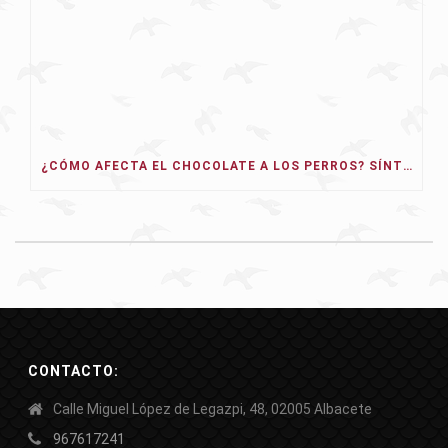
¿CÓMO AFECTA EL CHOCOLATE A LOS PERROS? SÍNTOMAS, TIPOS Y QUÉ HACER
CONTACTO:
Calle Miguel López de Legazpi, 48, 02005 Albacete
967617241