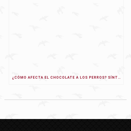
¿CÓMO AFECTA EL CHOCOLATE A LOS PERROS? SÍNTOMAS, TIPOS Y QUÉ HACER