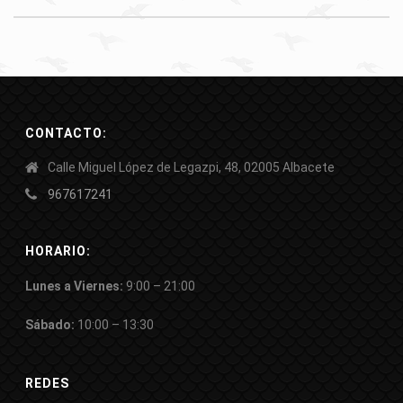
CONTACTO:
Calle Miguel López de Legazpi, 48, 02005 Albacete
967617241
HORARIO:
Lunes a Viernes:
9:00 – 21:00
Sábado:
10:00 – 13:30
REDES