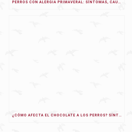
PERROS CON ALERGIA PRIMAVERAL: SÍNTOMAS, CAUSAS Y TRATAMIENTO
¿CÓMO AFECTA EL CHOCOLATE A LOS PERROS? SÍNTOMAS, TIPOS Y QUÉ HACER