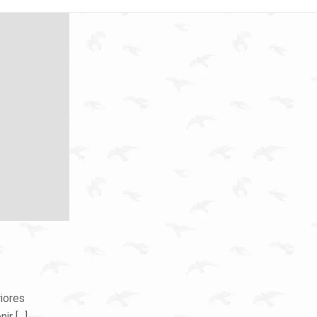
iores
 [...]