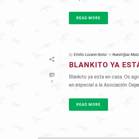
READ MORE
By
Emilio Lozano-Gotor
In
Nuestr@as Masc
BLANKITO YA EST
Blankito ya esta en casa. Os ag
0
en especial a la Asociación Deja
READ MORE