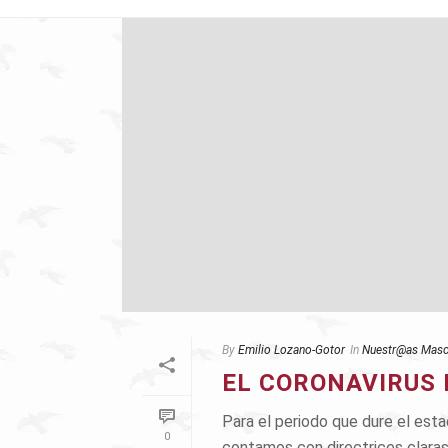
By
Emilio Lozano-Gotor
In
Nuestr@as Masc
EL CORONAVIRUS 
Para el periodo que dure el est
0
contamos con directrices claras