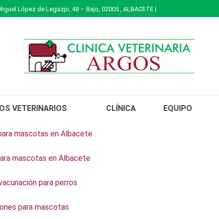
Miguel López de Legazpi, 48 – Bajo, 02005 , ALBACETE |
IOS VETERINARIOS
CLÍNICA
EQUIPO
 para mascotas en Albacete
para mascotas en Albacete
vacunación para perros
iones para mascotas