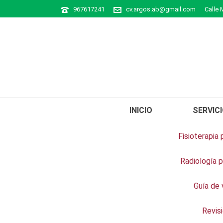
967617241
cv.argos.ab@gmail.com
Calle 
INICIO
SERVIC
Fisioterapia
NUESTR@AS MASCOTAS
Radiología 
Guía de 
Revis