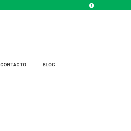
CONTACTO
BLOG
INICIO
/
NUESTR@AS MASCOTAS
/