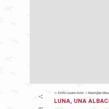
By
Emilio Lozano-Gotor
In
Nuestr@as Masc
LUNA, UNA ALBA