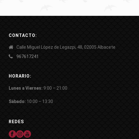
CONTACTO:
Calle Miguel López de Legazpi, 48, 02005 Albacete
967617241
HORARIO:
Lunes a Viernes:
9:00 – 21:00
Sábado:
10:00 – 13:30
REDES