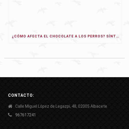
¿CÓMO AFECTA EL CHOCOLATE A LOS PERROS? SÍNTOMAS, TIPOS Y QUÉ HACER
CONTACTO:
Calle Miguel López de Legazpi, 48, 02005 Albacete
967617241