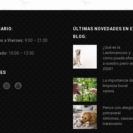
ARIO:
ÚLTIMAS NOVEDADES EN E
BLOG:
s a Viernes:
9:00 – 21:00
¿Qué es la
Leishmaniosis y
ado:
10:00 – 13:30
cómo puede afec
a nuestro perro e
2026?
DES
La importancia de
limpieza bucal
canina
Perros con alergi
primaveral:
síntomas, causas
tratamiento