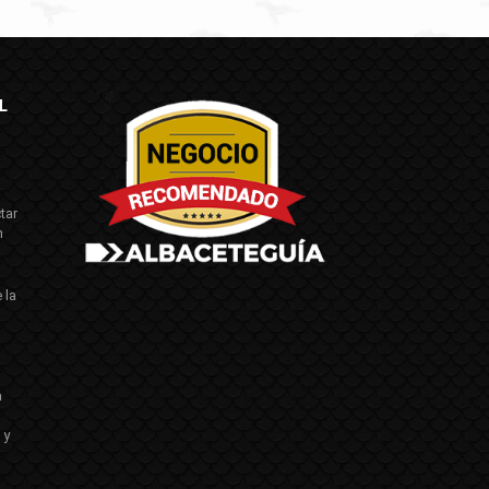
L
tar
n
 la
a
 y