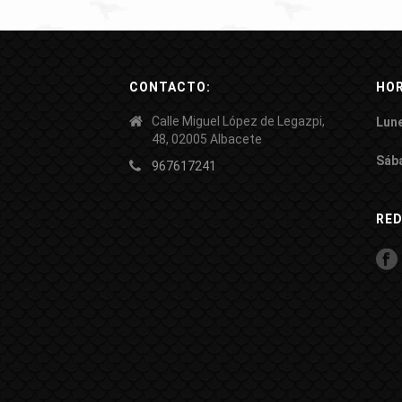
CONTACTO:
HOR
Calle Miguel López de Legazpi,
Lune
48, 02005 Albacete
Sáb
967617241
RE