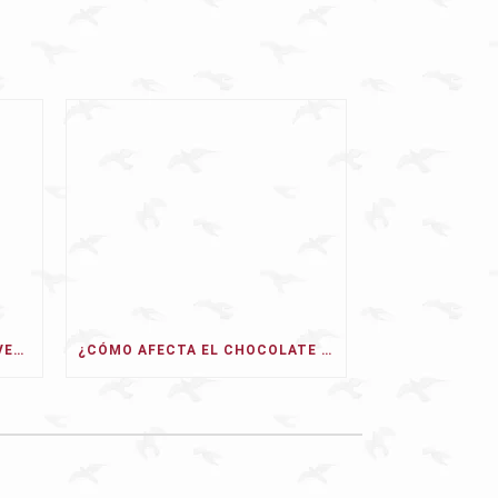
PERROS CON ALERGIA PRIMAVERAL: SÍNTOMAS, CAUSAS Y TRATAMIENTO
¿CÓMO AFECTA EL CHOCOLATE A LOS PERROS? SÍNTOMAS, TIPOS Y QUÉ HACER