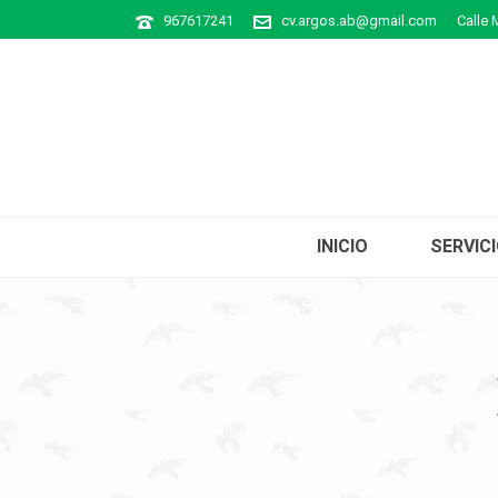
967617241
cv.argos.ab@gmail.com
Calle 
INICIO
SERVIC